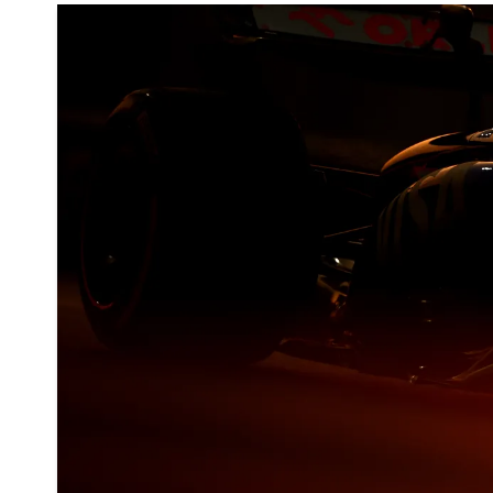
Contatti
Email
mgpublishing@icloud.com