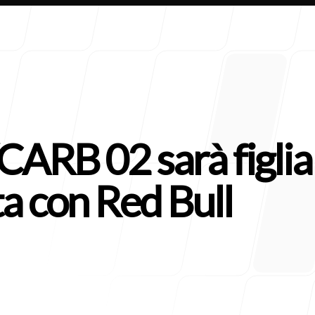
VCARB 02 sarà figlia
Clienti
ta con Red Bull
Contatt