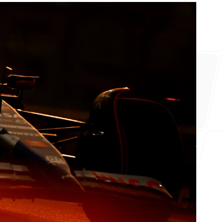
lian Wheel
Morini Gallarati Publishing