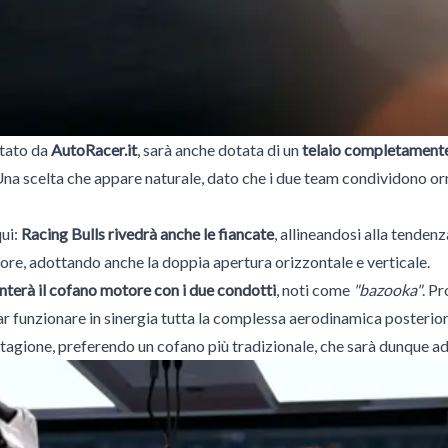
tato da
AutoRacer.it
, sarà anche dotata di un
telaio completamente
Una scelta che appare naturale, dato che i due team condividono 
ui:
Racing Bulls rivedrà anche le fiancate
, allineandosi alla tenden
re, adottando anche la doppia apertura orizzontale e verticale.
terà il cofano motore con i due condotti
, noti come
"bazooka"
. P
ar funzionare in sinergia tutta la complessa aerodinamica posteriore
stagione, preferendo un cofano più tradizionale, che sarà dunque a