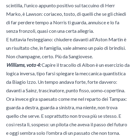
scintilla, l'unico appunto positivo sul taccuino di Herr
Marko, è Lawson: coriaceo, tosto, di quelli che se gli chiedi
di far perdere tempo a Norris ti guarda, annuisce e lo fa
senza fronzoli, quasi con una certa allegria.
E tuttavia festeggiano: chiudere davanti all'Aston Martin è
un risultato che, in famiglia, vale almeno un paio di brindisi.
Non champagne, certo. Più da Sangiovese.
Williams, voto 4:
Capire il tracollo di Albon è un esercizio da
logica inversa, tipo farsi spiegare la meccanica quantistica
da Biagio Izzo. Un tempo andava forte, forte davvero:
davanti a Sainz, trascinatore, punto fisso, uomo‑copertina.
Ora invece gira spaesato come me nel reparto dei Tampax:
guarda a destra, guarda a sinistra, ma niente, non trova
quello che serve. E soprattutto non trova più se stesso. E
così resta lì, sospeso: un pilota che aveva il passo del futuro
e oggi sembra solo l'ombra di un passato che non torna.