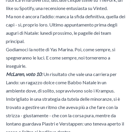
like su Spotify, una recensione entusiasta su Vinted.
Ma non è ancora l'addio: manca la sfida definitiva, quella dei
Italian Wheel
capi - sì, proprio loro. Ultimo appuntamento prima degli
auguri di Natale: lunedì prossimo, le pagelle dei team
principal.
Morini Gallarati Publishing
Godiamoci la notte di Yas Marina. Poi, come sempre, si
spegneranno le luci. E come sempre, noi torneremo a
inseguirle.
McLaren, voto 10:
Un risultato che vale una carriera per
Lando: un ragazzo dolce come Babbo Natale in un
ambiente dove, di solito, sopravvivono solo i Krampus.
Imbrigliato in una strategia da tutela delle minoranze, si è
trovato a gestire un ritmo che aveva più a che fare con la
strizza - giustamente - che con la corsa pura, mentre da
lontano guardava Piastri e Verstappen: uno teneva aperto il
sacco e l'altro ci badilava dentro.