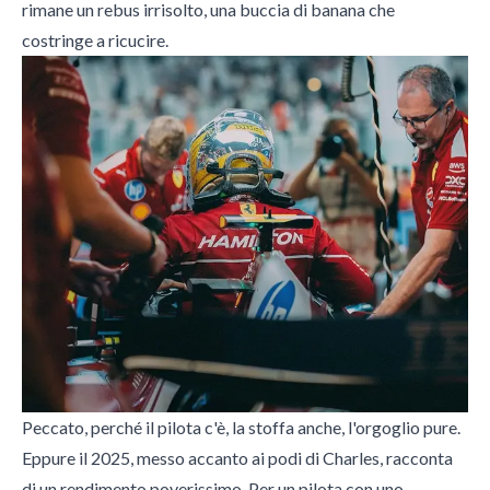
rimane un rebus irrisolto, una buccia di banana che
costringe a ricucire.
Peccato, perché il pilota c'è, la stoffa anche, l'orgoglio pure.
Eppure il 2025, messo accanto ai podi di Charles, racconta
di un rendimento poverissimo. Per un pilota con uno