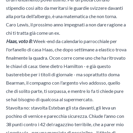
stipendio così alto da meritarsi le guardie svizzere davanti
alla porta dell'albergo, è una matematica che non torna.
Caro Lewis, il prossimo anno impegnati a non dare ragione a
chi ti tratta già come un ex.
Haas, voto 8:
Week-end da calendario parrocchiale per
l'orfanello di casa Haas, che dopo settimane a elastico trova
finalmente la quadra. Ocon corre come uno che ha ritrovato
le chiavi di casa: tiene dietro Hamilton - e già questo
basterebbe per i titoli di giornale - ma soprattutto doma
Bearman, il compagno con l'argento vivo addosso, quello
che di solito parte, ti sorpassa, e mentre lo fa ti chiede pure
se hai bisogno di qualcosa al supermercato.
Stavolta no: stavolta Esteban gli sta davanti, gli leva un
pochino di vernice e parecchia sicurezza. Chiude l'anno con
38 punti contro i 42 del ragazzino terribile, che a parer mio
si porta via - per una manciata di noccioline - il titolo di