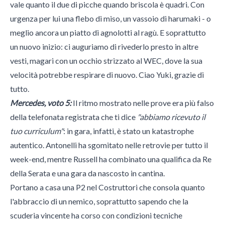
vale quanto il due di picche quando briscola è quadri. Con
urgenza per lui una flebo di miso, un vassoio di harumaki - o
meglio ancora un piatto di agnolotti al ragù. E soprattutto
un nuovo inizio: ci auguriamo di rivederlo presto in altre
vesti, magari con un occhio strizzato al WEC, dove la sua
velocità potrebbe respirare di nuovo. Ciao Yuki, grazie di
tutto.
Mercedes, voto 5:
Il ritmo mostrato nelle prove era più falso
della telefonata registrata che ti dice
"abbiamo ricevuto il
tuo curriculum"
: in gara, infatti, è stato un katastrophe
autentico. Antonelli ha sgomitato nelle retrovie per tutto il
week-end, mentre Russell ha combinato una qualifica da Re
della Serata e una gara da nascosto in cantina.
Portano a casa una P2 nel Costruttori che consola quanto
l'abbraccio di un nemico, soprattutto sapendo che la
scuderia vincente ha corso con condizioni tecniche