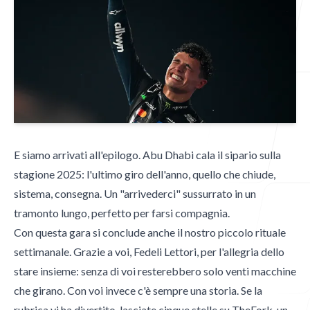
Blog
Contatti
E siamo arrivati all'epilogo. Abu Dhabi cala il sipario sulla
stagione 2025: l'ultimo giro dell'anno, quello che chiude,
sistema, consegna. Un "arrivederci" sussurrato in un
Contatti
tramonto lungo, perfetto per farsi compagnia.
Email
Con questa gara si conclude anche il nostro piccolo rituale
mgpublishing@icloud.com
settimanale. Grazie a voi, Fedeli Lettori, per l'allegria dello
stare insieme: senza di voi resterebbero solo venti macchine
Hammer Time
che girano. Con voi invece c'è sempre una storia. Se la
rubrica vi ha divertito, lasciate cinque stelle su TheFork, un