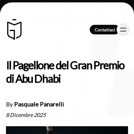
Contattaci
Contattaci
Il Pagellone del Gran Premio
Chi Siamo
di Abu Dhabi
Clienti
By
Pasquale Panarelli
8 Dicembre 2025