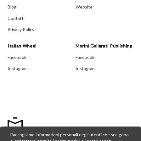
Blog
Website
Contatti
Privacy Policy
Italian Wheel
Morini Gallarati Publishing
Facebook
Facebook
Instagram
Instagram
Raccogliamo informazioni personali degli utenti che scelgono
di contattarci tramite i nostri moduli o i nostri servizi.