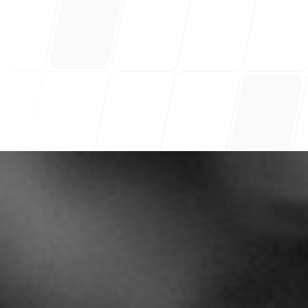
lian Wheel
Morini Gallarati Publishing