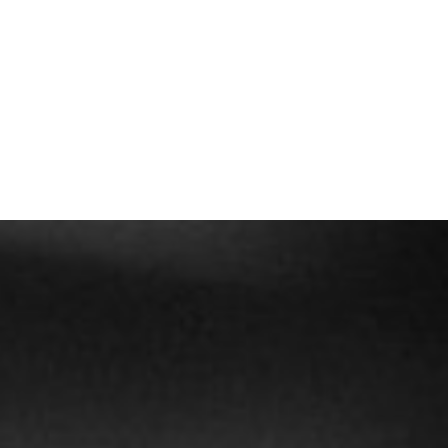
Contatti
Email
mgpublishing@icloud.com