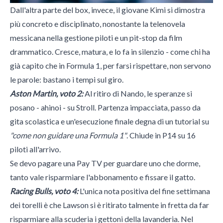
Dall'altra parte del box, invece, il giovane Kimi si dimostra
più concreto e disciplinato, nonostante la telenovela
messicana nella gestione piloti e un pit-stop da film
drammatico. Cresce, matura, e lo fa in silenzio - come chi ha
già capito che in Formula 1, per farsi rispettare, non servono
le parole: bastano i tempi sul giro.
Aston Martin, voto 2:
Al ritiro di Nando, le speranze si
posano - ahinoi - su Stroll. Partenza impacciata, passo da
gita scolastica e un'esecuzione finale degna di un tutorial su
"come non guidare una Formula 1"
. Chiude in P14 su 16
piloti all'arrivo.
Se devo pagare una Pay TV per guardare uno che dorme,
tanto vale risparmiare l'abbonamento e fissare il gatto.
Racing Bulls, voto 4:
L'unica nota positiva del fine settimana
dei torelli è che Lawson si è ritirato talmente in fretta da far
risparmiare alla scuderia i gettoni della lavanderia. Nel