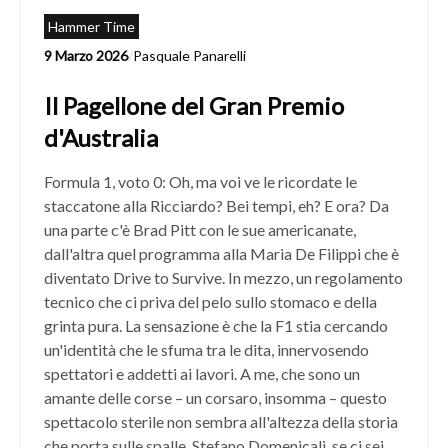
Hammer Time
9 Marzo 2026
/
Pasquale Panarelli
Il Pagellone del Gran Premio
d'Australia
Formula 1, voto 0: Oh, ma voi ve le ricordate le
staccatone alla Ricciardo? Bei tempi, eh? E ora? Da
una parte c'è Brad Pitt con le sue americanate,
dall'altra quel programma alla Maria De Filippi che è
diventato Drive to Survive. In mezzo, un regolamento
tecnico che ci priva del pelo sullo stomaco e della
grinta pura. La sensazione è che la F1 stia cercando
un'identità che le sfuma tra le dita, innervosendo
spettatori e addetti ai lavori. A me, che sono un
amante delle corse – un corsaro, insomma – questo
spettacolo sterile non sembra all'altezza della storia
che porta sulle spalle. Stefano Domenicali, se ci sei,