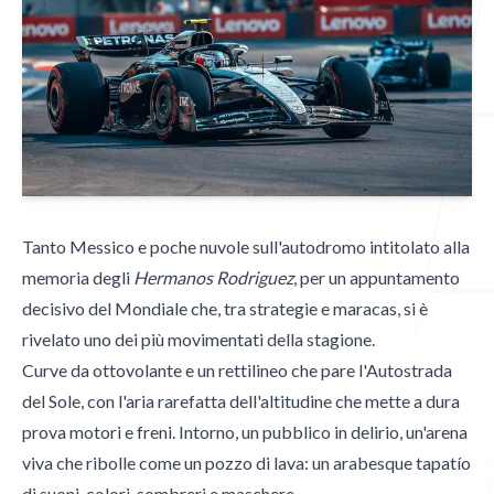
Blog
Contatti
Tanto Messico e poche nuvole sull'autodromo intitolato alla
memoria degli
Hermanos Rodriguez
, per un appuntamento
decisivo del Mondiale che, tra strategie e maracas, si è
Contatti
rivelato uno dei più movimentati della stagione.
Email
Curve da ottovolante e un rettilineo che pare l'Autostrada
mgpublishing@icloud.com
del Sole, con l'aria rarefatta dell'altitudine che mette a dura
prova motori e freni. Intorno, un pubblico in delirio, un'arena
Hammer Time
viva che ribolle come un pozzo di lava: un arabesque tapatío
di suoni, colori, sombreri e maschere.