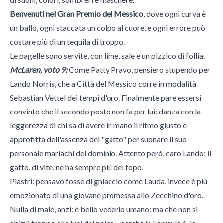
Benvenuti nel Gran Premio del Messico
, dove ogni curva è
un ballo, ogni staccata un colpo al cuore, e ogni errore può
Italian Wheel
costare più di un tequila di troppo.
Le pagelle sono servite, con lime, sale e un pizzico di follia.
McLaren, voto 9:
Come Patty Pravo, pensiero stupendo per
Morini Gallarati Publishing
Lando Norris, che a Città del Messico corre in modalità
Sebastian Vettel dei tempi d'oro. Finalmente pare essersi
convinto che il secondo posto non fa per lui: danza con la
leggerezza di chi sa di avere in mano il ritmo giusto e
approfitta dell'assenza del "gatto" per suonare il suo
personale mariachi del dominio. Attento però, caro Lando: il
gatto, di vite, ne ha sempre più del topo.
Piastri: pensavo fosse di ghiaccio come Lauda, invece è più
emozionato di una giovane promessa allo Zecchino d'oro.
Nulla di male, anzi: è bello vederlo umano: ma che non si
abitui troppo alle luci del palco - perché in Formula 1, la