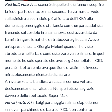
Red Bull, voto 7:
La scena è di quelle che ti fanno riscoprire
la fede: parte quinto, prima-seconda-terza marcia, vede
sulla sinistra un corridoio più affollato dell'IKEA alla
domenica pomeriggio e ci si lancia come un paracadutista,
frenando sul cordolo in una manovra così azzardata da
farmi stringere le natiche e strabuzzare gli occhi. Avevo
un'espressione alla Giorgia Meloni quando l'ho visto
sbrodolare nell'erba e controsterzare verso il muro. In quel
momento ho solo sperato che avesse già compilato il CID,
perché il botto sembrava questione di attimi - e invece,
miracolosamente, niente da dichiarare.
Arriva terzo alla bandiera a scacchi, con una vettura
decisamente non all'altezza. Non perfetto, ma grazie
davvero dello spettacolo, Super Max.
Ferrari, voto 7:
Sir Luigi parcheggia sul marciapiede, non
rinnova il parchimetro e bara sul 730. Non contento