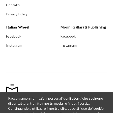
Contatti
Privacy Policy
Italian Wheel
Morini Gallarati Publishing
Facebook
Facebook
Instagram
Instagram
Raccogliamo informazioni personali degli utenti che scelgono
di contattarci tramite i nostri moduli o i nostri servizi.
© Copyright Morini Gallarati Publishing,
2026
- P. Iva:
Continuando a utilizzare il nostro sito, accetti l'uso dei cookie
02727160034