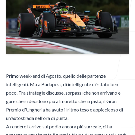
Blog
Contatti
Primo week-end di Agosto, quello delle partenze
intelligenti. Ma a Budapest, di intelligente c'è stato ben
Contatti
poco. Tra strategie discusse, sorpassi che non arrivano e
Email
gare che si decidono più al muretto che in pista, il Gran
mgpublishing@icloud.com
Premio d'Ungheria ha avuto il ritmo teso e appiccicoso di
un'autostrada nell'ora di punta.
Hammer Time
A rendere l'arrivo sul podio ancora più surreale, ci ha
pensato puntualmente il premio tipico di questo week-end: