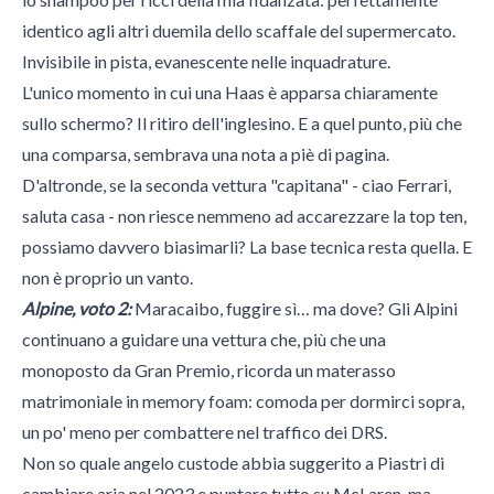
identico agli altri duemila dello scaffale del supermercato.
Invisibile in pista, evanescente nelle inquadrature.
L'unico momento in cui una Haas è apparsa chiaramente
sullo schermo? Il ritiro dell'inglesino. E a quel punto, più che
una comparsa, sembrava una nota a piè di pagina.
D'altronde, se la seconda vettura "capitana" - ciao Ferrari,
saluta casa - non riesce nemmeno ad accarezzare la top ten,
possiamo davvero biasimarli? La base tecnica resta quella. E
non è proprio un vanto.
Alpine, voto 2:
Maracaibo, fuggire sì… ma dove? Gli Alpini
continuano a guidare una vettura che, più che una
monoposto da Gran Premio, ricorda un materasso
matrimoniale in memory foam: comoda per dormirci sopra,
un po' meno per combattere nel traffico dei DRS.
Non so quale angelo custode abbia suggerito a Piastri di
cambiare aria nel 2023 e puntare tutto su McLaren, ma