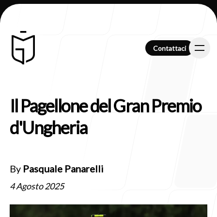
Contattaci
Contattaci
Il Pagellone del Gran Premio
Chi Siamo
d'Ungheria
Clienti
By
Pasquale Panarelli
4 Agosto 2025