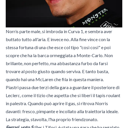
Norris parte male, si imbroda in Curva 1, e sembra aver
buttato tutto all'aria. E invece no. Alla fine vince con la
stessa fortuna di una che esce col tipo "così così" e poi
scopre che ha la barca ormeggiata a Monte-Carlo. Non
brillante, non perfetto, ma abbastanza furbo da farsi
trovare al posto giusto quando serviva. E tanto basta,
quando hai una McLaren che fila in questa maniera.
Piastri passa due terzi della gara a guardare il posteriore di
Leclerc, come il tizio che aspetta che si liberi il tapis roulant
in palestra. Quando può aprire il gas, si ritrova Norris
davanti: fresco, pimpante e incollato alla traiettoria ideale.
La strategia, stavolta, l'ha proprio friendzonato.
Ferrari, voto 5:
Per i Tifosi, è stata una gara che ha regalato