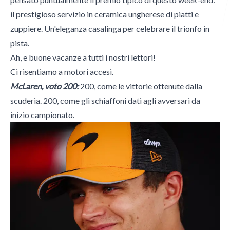
il prestigioso servizio in ceramica ungherese di piatti e
zuppiere. Un'eleganza casalinga per celebrare il trionfo in
Italian Wheel
pista.
Ah, e buone vacanze a tutti i nostri lettori!
Ci risentiamo a motori accesi.
Morini Gallarati Publishing
McLaren, voto 200:
200, come le vittorie ottenute dalla
scuderia. 200, come gli schiaffoni dati agli avversari da
inizio campionato.