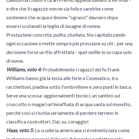
e dire che il ragazzo non ne sia felice sarebbe come
sostenere che acqua e limone "sgrassi" davvero dopo
essersi scofanati la teglia di lasagne di nonna.
Prestazione concreta, pulita, studiata. Sta capitalizzando
ogni occasione e mette sempre più pressione su chi - per una
decisione forse un filo affrettata - quel sedile lo occupa solo
di nome.
Williams, voto 4:
Probabilmente i ragazzi del fu Frank
Williams hanno già la testa alle ferie a Cesenatico, tra
racchettoni, piadina sotto l'ombrellone e zero punti in tasca.
Serve una scossa: aggiornamenti tecnici, un santino sul
cruscotto o magari un'innaffiata di acqua santa sul musetto,
perché così si rischia seriamente di perdere terreno in
classifica costruttori. Dai, su, coraggio!
Haas, voto 5:
La scuderia americana si è mimetizzata come
lo shampoo per ricci della mia fidanzata: perfettamente