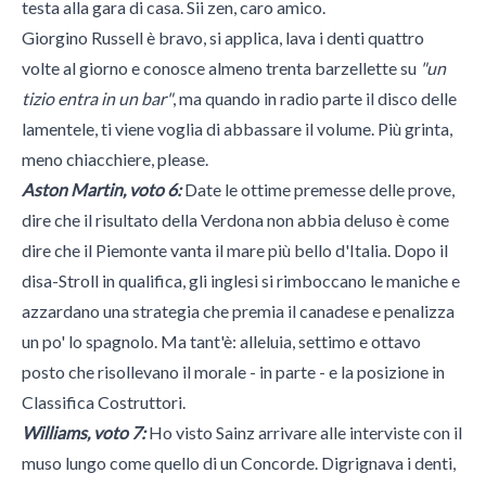
testa alla gara di casa. Sii zen, caro amico.
Giorgino Russell è bravo, si applica, lava i denti quattro
volte al giorno e conosce almeno trenta barzellette su
"un
tizio entra in un bar"
, ma quando in radio parte il disco delle
lamentele, ti viene voglia di abbassare il volume. Più grinta,
meno chiacchiere, please.
Aston Martin, voto 6:
Date le ottime premesse delle prove,
dire che il risultato della Verdona non abbia deluso è come
dire che il Piemonte vanta il mare più bello d'Italia. Dopo il
disa-Stroll in qualifica, gli inglesi si rimboccano le maniche e
azzardano una strategia che premia il canadese e penalizza
un po' lo spagnolo. Ma tant'è: alleluia, settimo e ottavo
posto che risollevano il morale - in parte - e la posizione in
Classifica Costruttori.
Williams, voto 7:
Ho visto Sainz arrivare alle interviste con il
muso lungo come quello di un Concorde. Digrignava i denti,