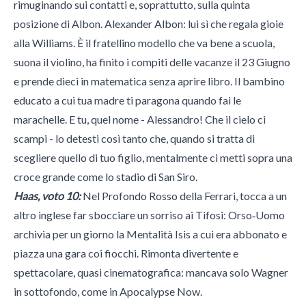
rimuginando sui contatti e, soprattutto, sulla quinta
posizione di Albon. Alexander Albon: lui sì che regala gioie
alla Williams. È il fratellino modello che va bene a scuola,
suona il violino, ha finito i compiti delle vacanze il 23 Giugno
e prende dieci in matematica senza aprire libro. Il bambino
educato a cui tua madre ti paragona quando fai le
marachelle. E tu, quel nome - Alessandro! Che il cielo ci
scampi - lo detesti così tanto che, quando si tratta di
scegliere quello di tuo figlio, mentalmente ci metti sopra una
croce grande come lo stadio di San Siro.
Haas, voto 10:
Nel Profondo Rosso della Ferrari, tocca a un
altro inglese far sbocciare un sorriso ai Tifosi: Orso‑Uomo
archivia per un giorno la Mentalità Isis a cui era abbonato e
piazza una gara coi fiocchi. Rimonta divertente e
spettacolare, quasi cinematografica: mancava solo Wagner
in sottofondo, come in Apocalypse Now.