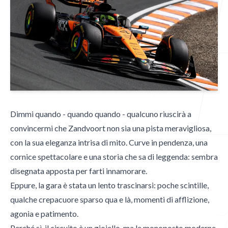
Blog
Contatti
Dimmi quando - quando quando - qualcuno riuscirà a
convincermi che Zandvoort non sia una pista meravigliosa,
con la sua eleganza intrisa di mito. Curve in pendenza, una
Contatti
cornice spettacolare e una storia che sa di leggenda: sembra
Email
disegnata apposta per farti innamorare.
mgpublishing@icloud.com
Eppure, la gara è stata un lento trascinarsi: poche scintille,
qualche crepacuore sparso qua e là, momenti di afflizione,
Hammer Time
agonia e patimento.
Perché sì, il circuito è un gioiello, ma le monoposto moderne