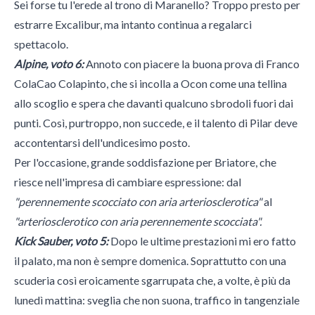
Sei forse tu l'erede al trono di Maranello? Troppo presto per
estrarre Excalibur, ma intanto continua a regalarci
spettacolo.
Alpine, voto 6:
Annoto con piacere la buona prova di Franco
ColaCao Colapinto, che si incolla a Ocon come una tellina
allo scoglio e spera che davanti qualcuno sbrodoli fuori dai
punti. Così, purtroppo, non succede, e il talento di Pilar deve
accontentarsi dell'undicesimo posto.
Per l'occasione, grande soddisfazione per Briatore, che
riesce nell'impresa di cambiare espressione: dal
"perennemente scocciato con aria arteriosclerotica"
al
"arteriosclerotico con aria perennemente scocciata".
Kick Sauber, voto 5:
Dopo le ultime prestazioni mi ero fatto
il palato, ma non è sempre domenica. Soprattutto con una
scuderia così eroicamente sgarrupata che, a volte, è più da
lunedì mattina: sveglia che non suona, traffico in tangenziale