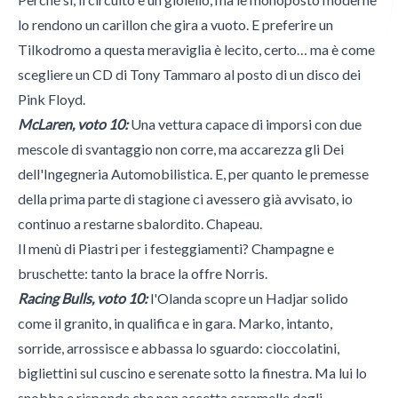
lo rendono un carillon che gira a vuoto. E preferire un
Tilkodromo a questa meraviglia è lecito, certo… ma è come
Italian Wheel
scegliere un CD di Tony Tammaro al posto di un disco dei
Pink Floyd.
McLaren, voto 10:
Una vettura capace di imporsi con due
Morini Gallarati Publishing
mescole di svantaggio non corre, ma accarezza gli Dei
dell'Ingegneria Automobilistica. E, per quanto le premesse
della prima parte di stagione ci avessero già avvisato, io
continuo a restarne sbalordito. Chapeau.
Il menù di Piastri per i festeggiamenti? Champagne e
bruschette: tanto la brace la offre Norris.
Racing Bulls, voto 10:
l'Olanda scopre un Hadjar solido
come il granito, in qualifica e in gara. Marko, intanto,
sorride, arrossisce e abbassa lo sguardo: cioccolatini,
bigliettini sul cuscino e serenate sotto la finestra. Ma lui lo
snobba e risponde che non accetta caramelle dagli