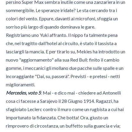
persino Super Max sembra inutile come una zanzariera in un
sommergibile. Le speranze iridate? Le sta cercando tra i
colori del vento. Eppure, davanti ai microfoni, sfoggia un
sorriso più largo di quando dominava le gare.
Registriamo uno Yuki affranto. Il nippo fa talmente pena
che, nel tragitto dall'hotel al circuito, è stato il tassista a
lasciargli la mancia. E per tirarlo su, Mekies ha introdotto un
nuovo "aggiornamento" alla sua Red Bull: finito il cambio
gomme, i meccanici gli mollano due pacche sulle spalle e un
incoraggiante "Dai, su, passerà". Previsti - e pretesi - netti
miglioramenti.
Mercedes, voto 5
: Mai - e dico mai - chiedere ad Antonelli
cosa ci facesse a Sarajevo il 28 Giugno 1914. Ragazzi, ha
sfagiolato Leclerc contro il muro come un rugbista a cui hai
importunato la fidanzata. Che botta! Ora, giusto un
rimprovero di circostanza, un buffetto sulla guancia e via;