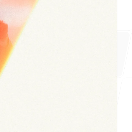
lian Wheel
Morini Gallarati Publishing