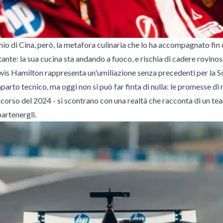
o di Cina, però, la metafora culinaria che lo ha accompagnato fin 
nte: la sua cucina sta andando a fuoco, e rischia di cadere rovino
ewis Hamilton rappresenta un'umiliazione senza precedenti per la S
parto tecnico, ma oggi non si può far finta di nulla: le promesse di r
corso del 2024 - si scontrano con una realtà che racconta di un te
artenergli.