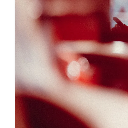
Contatti
Email
mgpublishing@icloud.com