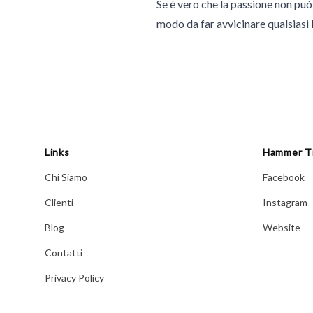
Se è vero che la passione non pu
modo da far avvicinare qualsias
Contatti
Email
mgpublishing@icloud.com
Links
Hammer T
Chi Siamo
Facebook
Clienti
Instagram
Blog
Website
Contatti
Privacy Policy