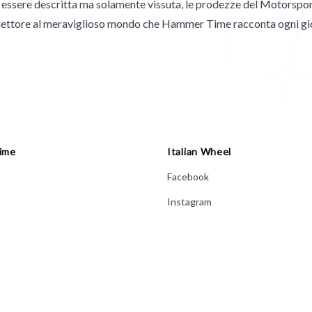
ò essere descritta ma solamente vissuta, le prodezze del Motorspo
i lettore al meraviglioso mondo che Hammer Time racconta ogni gi
Hammer Time
Ita
ime
Italian Wheel
Facebook
Instagram