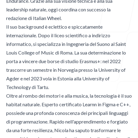
Endurance. Grazie alla sua visione tecnica e alla sua
Blog
leadership naturale, oggi coordina con successo la
redazione di Italian Wheel.
Il suo background è eclettico e spiccatamente
internazionale. Dopo il liceo scientifico a indirizzo
informatico, si specializza in Ingegneria del Suono al Saint
Contatti
Louis College of Music di Roma. La sua determinazione lo
porta a vincere due borse di studio Erasmus+: nel 2022
trascorre un semestre in Norvegia presso la University of
Agder e nel 2023 vola in Estonia alla University of
Contatti
Technology di Tartu.
Oltre al rombo dei motori e alla musica, la tecnologia è il suo
Email
habitat naturale. Esperto certificato Learnn in Figma e C++,
mgpublishing@icloud.com
possiede una profonda conoscenza dei principali linguaggi
di programmazione. Rapido nell'apprendimento e forgiato
Hammer Time
da una forte resilienza, Nicola ha saputo trasformare le