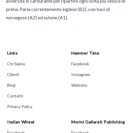
avversità in carburante per ripartire ogni volta più veloce di
prima. Parla correntemente inglese (B2), con basi di
norvegese (A2) ed estone (A1).
Italian Wheel
Morini Gallarati Publishing
Links
Hammer Time
Chi Siamo
Facebook
Clienti
Instagram
Blog
Website
Contatti
Privacy Policy
Italian Wheel
Morini Gallarati Publishing
Facebook
Facebook