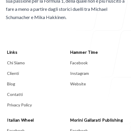
sua passione per la Formula 1, della quale non è più riuscito a
Blog
fare a meno a partire dagli storici duelli tra Michael
Schumacher e Mika Hakkinen.
Contatti
Links
Hammer Time
Chi Siamo
Facebook
Clienti
Instagram
Contatti
Blog
Website
Contatti
Email
mgpublishing@icloud.com
Privacy Policy
Hammer Time
Italian Wheel
Morini Gallarati Publishing
Facebook
Facebook