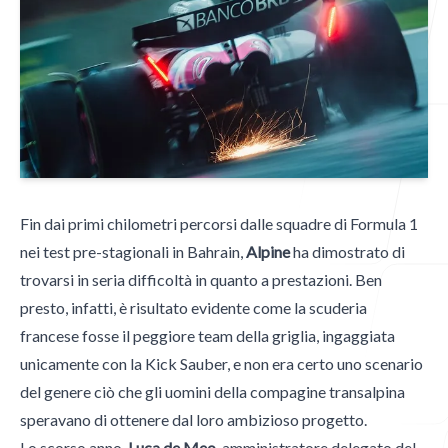
Blog
Contatti
Fin dai primi chilometri percorsi dalle squadre di Formula 1
nei test pre-stagionali in Bahrain,
Alpine
ha dimostrato di
trovarsi in seria difficoltà in quanto a prestazioni. Ben
Contatti
presto, infatti, è risultato evidente come la scuderia
Email
francese fosse il peggiore team della griglia, ingaggiata
mgpublishing@icloud.com
unicamente con la Kick Sauber, e non era certo uno scenario
del genere ciò che gli uomini della compagine transalpina
Hammer Time
speravano di ottenere dal loro ambizioso progetto.
Lo scorso anno,
Luca de Meo
, amministratore delegato del