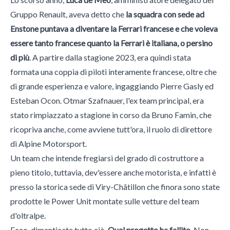
Gruppo Renault, aveva detto che
la squadra con sede ad
Enstone puntava a diventare la Ferrari francese e che voleva
Italian Wheel
essere tanto francese quanto la Ferrari è italiana, o persino
di più
. A partire dalla stagione 2023, era quindi stata
formata una coppia di piloti interamente francese, oltre che
Morini Gallarati Publishing
di grande esperienza e valore, ingaggiando Pierre Gasly ed
Esteban Ocon. Otmar Szafnauer, l'ex team principal, era
stato rimpiazzato a stagione in corso da Bruno Famin, che
ricopriva anche, come avviene tutt'ora, il ruolo di direttore
di Alpine Motorsport.
Un team che intende fregiarsi del grado di costruttore a
pieno titolo, tuttavia, dev'essere anche motorista, e infatti è
presso la storica sede di Viry-Châtillon che finora sono state
prodotte le Power Unit montate sulle vetture del team
d'oltralpe.
Ecco, dimenticate tutto ciò.
Quel progetto ha fallito.
Non