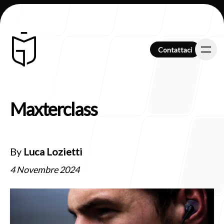
Contattaci
Contattaci
Maxterclass
Chi Siamo
By
Luca Lozietti
Clienti
4 Novembre 2024