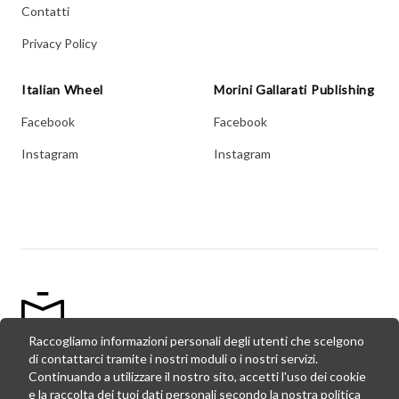
Contatti
Privacy Policy
Italian Wheel
Morini Gallarati Publishing
Facebook
Facebook
Instagram
Instagram
Raccogliamo informazioni personali degli utenti che scelgono
di contattarci tramite i nostri moduli o i nostri servizi.
© Copyright Morini Gallarati Publishing,
2026
- P. Iva:
Continuando a utilizzare il nostro sito, accetti l'uso dei cookie
02727160034
e la raccolta dei tuoi dati personali secondo la nostra politica
Made by
Visuaal