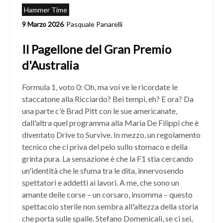
Hammer Time
9 Marzo 2026
/
Pasquale Panarelli
Il Pagellone del Gran Premio
d'Australia
Formula 1, voto 0: Oh, ma voi ve le ricordate le
staccatone alla Ricciardo? Bei tempi, eh? E ora? Da
una parte c'è Brad Pitt con le sue americanate,
dall'altra quel programma alla Maria De Filippi che è
diventato Drive to Survive. In mezzo, un regolamento
tecnico che ci priva del pelo sullo stomaco e della
grinta pura. La sensazione è che la F1 stia cercando
un'identità che le sfuma tra le dita, innervosendo
spettatori e addetti ai lavori. A me, che sono un
amante delle corse – un corsaro, insomma – questo
spettacolo sterile non sembra all'altezza della storia
che porta sulle spalle. Stefano Domenicali, se ci sei,