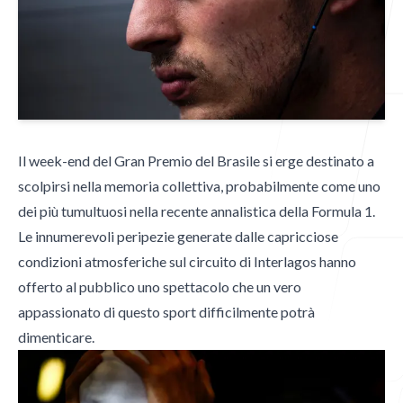
Blog
Contatti
Il week-end del Gran Premio del Brasile si erge destinato a
scolpirsi nella memoria collettiva, probabilmente come uno
dei più tumultuosi nella recente annalistica della Formula 1.
Le innumerevoli peripezie generate dalle capricciose
Contatti
condizioni atmosferiche sul circuito di Interlagos hanno
offerto al pubblico uno spettacolo che un vero
Email
appassionato di questo sport difficilmente potrà
mgpublishing@icloud.com
dimenticare.
Hammer Time