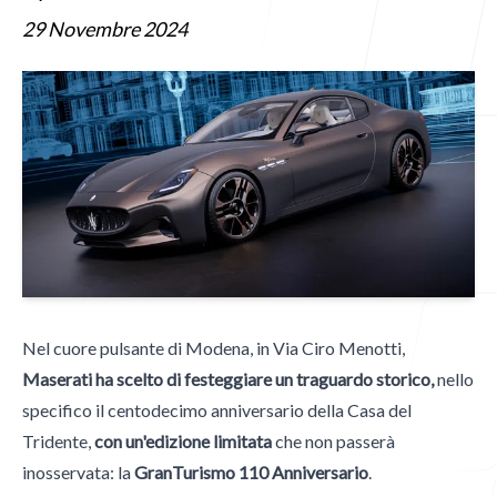
Blog
29 Novembre 2024
Contatti
Contatti
Nel cuore pulsante di Modena, in Via Ciro Menotti,
Email
Maserati ha scelto di festeggiare un traguardo storico,
nello
mgpublishing@icloud.com
specifico il centodecimo anniversario della Casa del
Tridente,
con un'edizione limitata
che non passerà
Hammer Time
inosservata: la
GranTurismo 110 Anniversario
.