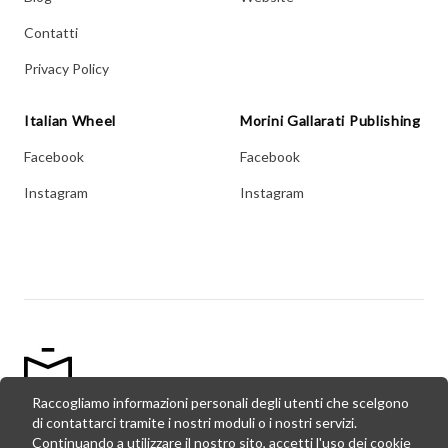
Contatti
Privacy Policy
Italian Wheel
Morini Gallarati Publishing
Facebook
Facebook
Instagram
Instagram
Raccogliamo informazioni personali degli utenti che scelgono
di contattarci tramite i nostri moduli o i nostri servizi.
© Copyright Morini Gallarati Publishing,
2026
- P. Iva:
Continuando a utilizzare il nostro sito, accetti l'uso dei cookie
02727160034