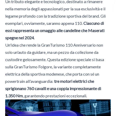
Un tributo elegante e tecnologico, destinato a rimanere
nella memoria degli appassionati per la sua esclusività e il
Italian Wheel
legame profondo con la tradizione sportiva del brand. Gli
esemplari, ovviamente, saranno appena 110.
Ciascuno di
essi rappresenta un omaggio alle candeline che Maserati
spegne nel 2024
.
Morini Gallarati Publishing
Un'idea che rende la GranTurismo 110 Anniversario non
solo un'auto da guidare, ma un pezzo da collezione da
custodire gelosamente. Questa edizione speciale si basa
sulla GranTurismo Folgore, la variante completamente
elettrica della sportiva modenese, che porta con sé un
powertrain all'avanguardia:
tre motori elettrici che
sprigionano 760 cavalli e una coppia impressionante di
1.350 Nm
, garantendo prestazioni eccezionali.