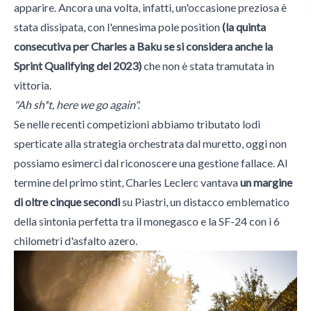
apparire. Ancora una volta, infatti, un'occasione preziosa è
stata dissipata, con l'ennesima pole position
(la quinta
Italian Wheel
consecutiva per Charles a Baku se si considera anche la
Sprint Qualifying del 2023)
che non è stata tramutata in
vittoria.
"Ah sh*t, here we go again".
Morini Gallarati Publishing
Se nelle recenti competizioni abbiamo tributato lodi
sperticate alla strategia orchestrata dal muretto, oggi non
possiamo esimerci dal riconoscere una gestione fallace. Al
termine del primo stint, Charles Leclerc vantava
un margine
di oltre cinque secondi
su Piastri, un distacco emblematico
della sintonia perfetta tra il monegasco e la SF-24 con i 6
chilometri d'asfalto azero.