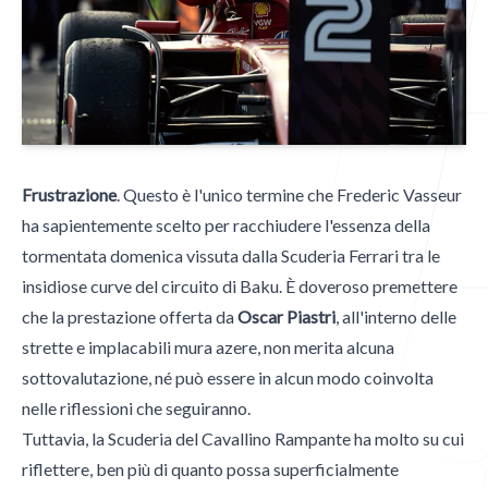
Blog
Contatti
Frustrazione
. Questo è l'unico termine che Frederic Vasseur
ha sapientemente scelto per racchiudere l'essenza della
tormentata domenica vissuta dalla Scuderia Ferrari tra le
insidiose curve del circuito di Baku. È doveroso premettere
Contatti
che la prestazione offerta da
Oscar Piastri
, all'interno delle
strette e implacabili mura azere, non merita alcuna
Email
sottovalutazione, né può essere in alcun modo coinvolta
mgpublishing@icloud.com
nelle riflessioni che seguiranno.
Tuttavia, la Scuderia del Cavallino Rampante ha molto su cui
Hammer Time
riflettere, ben più di quanto possa superficialmente