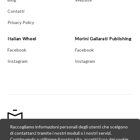
Contatti
Privacy Policy
Italian Wheel
Morini Gallarati Publishing
Facebook
Facebook
Instagram
Instagram
Raccogliamo informazioni personali degli utenti che scelgono
di contattarci tramite i nostri moduli o i nostri servizi.
© Copyright Morini Gallarati Publishing,
2026
- P. Iva:
Continuando a utilizzare il nostro sito, accetti l'uso dei cookie